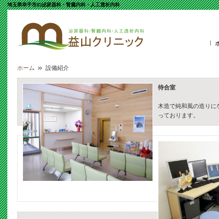
埼玉県幸手市の泌尿器科・腎臓内科・人工透析内科
ホーム
設備紹介
待合室
木造で純和風の造りに
っております。